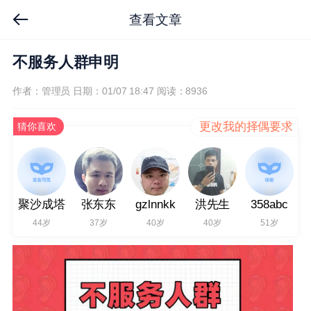
查看文章
不服务人群申明
作者：管理员
日期：01/07 18:47
阅读：8936
更改我的择偶要求
猜你喜欢
聚沙成塔
张东东
gzlnnkk
洪先生
358abc
44岁
37岁
40岁
40岁
51岁