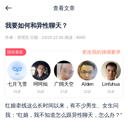
查看文章
我要如何和异性聊天？
作者：管理员
日期：03/20 22:04
阅读：8050
更改我的择偶要求
猜你喜欢
七月飞雪
呵呵灿
广阔天空
AIden
Linfuhua
35岁
34岁
37岁
32岁
35岁
红娘牵线这么长时间以来，有不少男生、女生问
我：“红娘，我不知道怎么跟异性聊天，怎么办？”