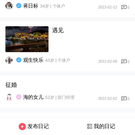
蒋日标
34岁 | 个体户
2023-02-12
0
遇见
观生快乐
43岁 | 个体户
2022-02-08
0
征婚
海的女儿
52岁 | 部门经理
2022-02-02
0
疫中见闻
发布日记
我的日记
博雅恒通
33岁 | 普通员工