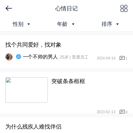
心情日记
性别
年龄
排序
下拉刷新
找个共同爱好，找对象
一个不帅的男人
25岁 | 普通员工
2024-04-14
1
突破条条框框
2023-02-13
0
为什么残疾人难找伴侣