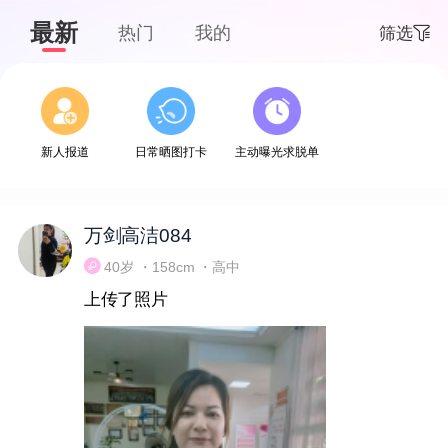
最新
热门
我的
筛选
下拉刷新
新人报道
日常晒图打卡
主动曝光求脱单
万剑高洁084
40岁 ・158cm ・高中
上传了照片