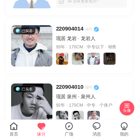
TA 没有更多照片~
220904014
编号
已实名
现居 龙岩 · 龙岩人
93年
· 170CM
· 中专以下
· 销售
· · ·
220904010
编号
已实名
现居 泉州 · 泉州人
92年
· 170CM
· 中专
· 个体户
头像
首页
缘分
广场
消息
我的