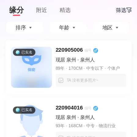
缘分
附近
精选
筛选
排序
年龄
地区
下拉刷新
220905006
编号
已实名
现居 泉州 · 泉州人
89年
· 170CM
· 中专以下
· 个体户
TA 没有更多照片~
220904016
编号
已实名
现居 泉州 · 泉州人
93年
· 168CM
· 中专
· 物流行业