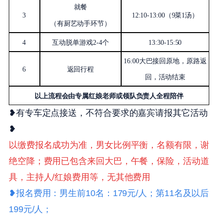
就餐
3
12:10-13:00（
9
菜
1汤）
（有厨艺动手环节）
4
互动脱单游戏
2
-4个
13:30-15:
5
0
16:00大巴接回原地，原路返
6
返回行程
回，活动结束
以上流程会由专属红娘老师
或
领队
负责人
全程陪伴
❥有专车定点接送，不符合要求的嘉宾请报其它活动
❥
以缴费报名成功为准，男女比例平衡，名额有限，谢
绝空降；费用已包含来回大巴，午餐，保险，活动道
具，主持人/红娘费用等，无其他费用
❥
报名费用：男生前10名：179元/人；第11名及以后
199元/人；