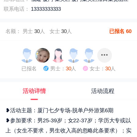
联系电话：
13333333333
名额： 男士
30
人 女士
30
人
已报名
60
已报名
男士：
30
人
女士：
30
人
活动详情
活动流程
❥活动主题：厦门七夕专场-脱单户外游第6期
❥参加要求：男25-39岁；女22-37岁；学历大专或以
上（女生不要求，男生收入高的忽略此条要求）；实